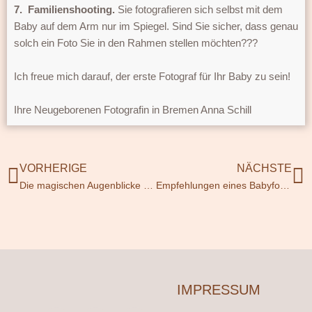
7.
Familienshooting.
Sie fotografieren sich selbst mit dem
Baby auf dem Arm nur im Spiegel. Sind Sie sicher, dass genau
solch ein Foto Sie in den Rahmen stellen möchten???
Ich freue mich darauf, der erste Fotograf für Ihr Baby zu sein!
Ihre Neugeborenen Fotografin in Bremen Anna Schill
Prev
N
VORHERIGE
NÄCHSTE
Die magischen Augenblicke nach der Geburt: Eine unvergessliche Erfahrung
Empfehlungen eines Babyfotografen: Wie man sich auf Familienshootings vorbereitet
IMPRESSUM